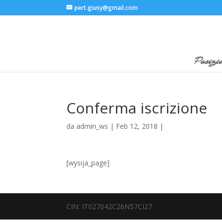
pert.giusy@gmail.com
Posizi
Conferma iscrizione
da
admin_ws
|
Feb 12, 2018
|
[wysija_page]
CIN: IT027042C26N57CI27